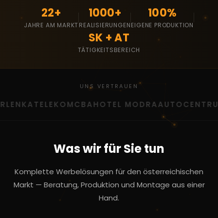
22+
1000+
100%
JAHRE AM MARKT
REALISIERUNGEN
EIGENE PRODUKTION
SK + AT
TÄTIGKEITSBEREICH
UNS VERTRAUEN
LENKA
TELEKOM
CBA
HOTEL MODRA
AUTOCENTRUM 
Was wir für Sie tun
Komplette Werbelösungen für den österreichischen
Markt — Beratung, Produktion und Montage aus einer
Hand.