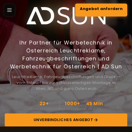
Angebot anfordern
Ihr Partner für Werbetechnik in
Österreich
Leuchtreklame,
Fahrzeugbeschriftungen und
Werbetechnik für Österreich | AD Sun
Leuchtreklame, Fahrzeugbeschriftungen und Druck —
vom Entwurf bis zur schlüsselfertigen Montage in
Wien, NÖ und ganz Österreich
22+
1000+
45 Min
JAHRE ERFAHRUNG
REALISIERUNGEN
AB WIEN
UNVERBINDLICHES ANGEBOT