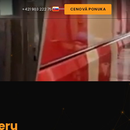
+421 903 222 751
CENOVÁ PONUKA
eru