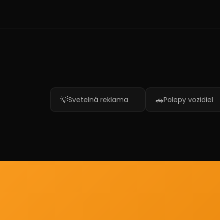
💡
🚗
Svetelná reklama
Polepy vozidiel