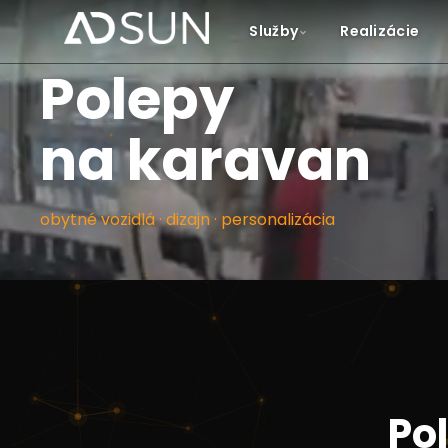
Služby
Realizácie
Polepy
na karavan
obytné vozidlá · dizajn · personalizácia
Po