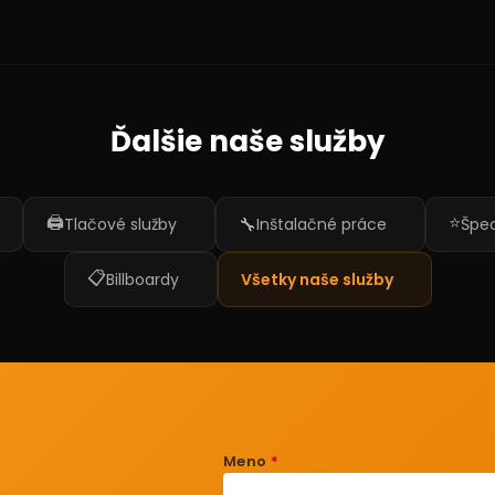
Ďalšie naše služby
🖨️
⭐
🔧
Tlačové služby
Inštalačné práce
Špec
📋
Billboardy
Všetky naše služby
Meno
*