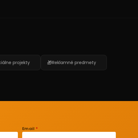
🎁
iálne projekty
Reklamné predmety
Email
*