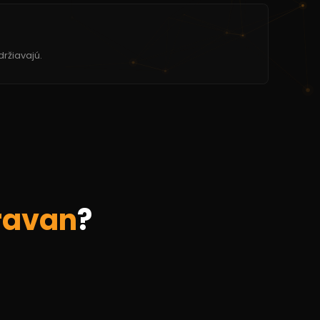
ržiavajú.
ravan
?