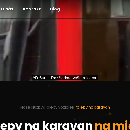
O nás
Kontakt
Blog
Naše služby
/
Polepy vozidiel
/
Polepy na karavan
lepy na karavan
na mi