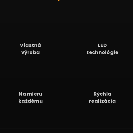
22
Vlastná
LED
výroba
technológie
Na mieru
Rýchla
každému
realizácia