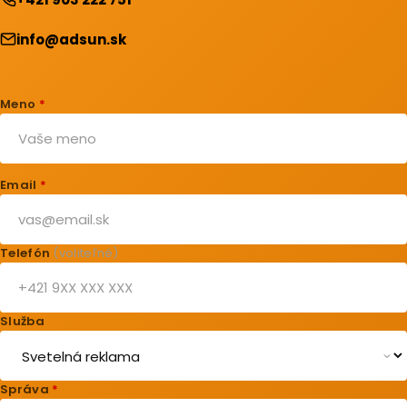
info@adsun.sk
Meno
*
Email
*
Telefón
(voliteľné)
Služba
Správa
*