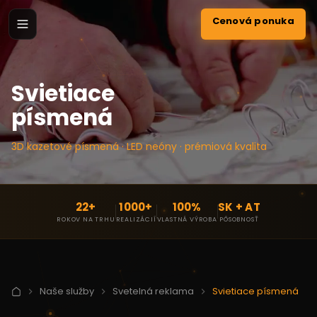
Cenová ponuka
Svietiace
písmená
3D kazetové písmená · LED neóny · prémiová kvalita
22+
1000+
100%
SK + AT
ROKOV NA TRHU
REALIZÁCIÍ
VLASTNÁ VÝROBA
PÔSOBNOSŤ
Naše služby
Svetelná reklama
Svietiace písmená