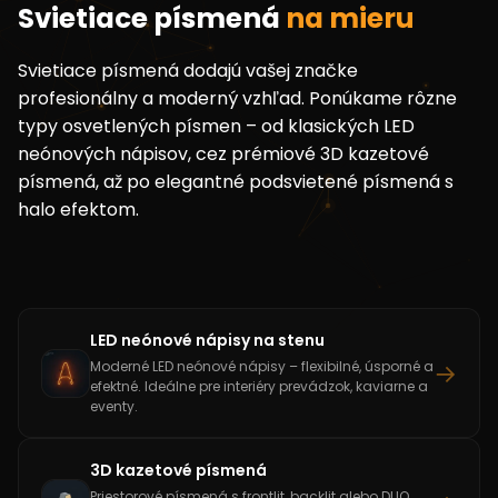
Svietiace písmená
na mieru
Svietiace písmená dodajú vašej značke
profesionálny a moderný vzhľad. Ponúkame rôzne
typy osvetlených písmen – od klasických LED
neónových nápisov, cez prémiové 3D kazetové
písmená, až po elegantné podsvietené písmená s
halo efektom.
LED neónové nápisy na stenu
→
Moderné LED neónové nápisy – flexibilné, úsporné a
efektné. Ideálne pre interiéry prevádzok, kaviarne a
eventy.
3D kazetové písmená
Priestorové písmená s frontlit, backlit alebo DUO