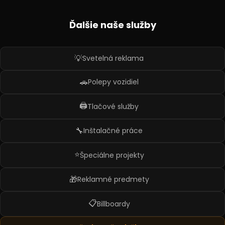
Ďalšie naše služby
💡
Svetelná reklama
🚗
Polepy vozidiel
🖨️
Tlačové služby
🔧
Inštalačné práce
⭐
Špeciálne projekty
🎁
Reklamné predmety
📋
Billboardy