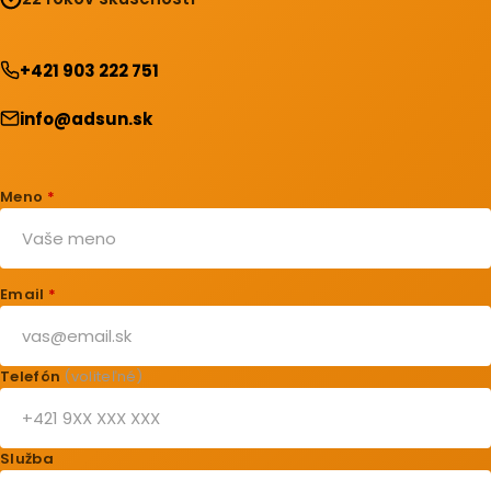
+421 903 222 751
info@adsun.sk
Meno
*
Email
*
Telefón
(voliteľné)
Služba