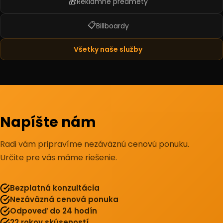
🎁
Reklamné predmety
📋
Billboardy
Všetky naše služby
Napíšte nám
Radi vám pripravíme nezáväznú cenovú ponuku.
Určite pre vás máme riešenie.
Bezplatná konzultácia
Nezáväzná cenová ponuka
Odpoveď do 24 hodín
22 rokov skúseností