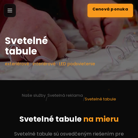
Cenová ponuka
Svetelné
tabule
exteriérové · interiérové · LED podsvietenie
Naše služby
Svetelná reklama
/
/
Svetelné tabule
Svetelné tabule
na mieru
Svetelné tabule sú osvedčeným riešením pre