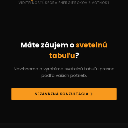
VIDITEĽNOSŤ
ÚSPORA ENERGIE
ROKOV ŽIVOTNOSŤ
Máte záujem o
svetelnú
tabuľu
?
Navrhneme a vyrobíme svetelnú tabuľu presne
podľa vašich potrieb.
NEZÁVÄZNÁ KONZULTÁCIA