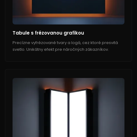
Tabule s frézovanou grafikou
Precízne vyfrézované tvary a logá, cez ktoré presvitá
svetlo. Unikátny efekt pre náročných zákazníkov.