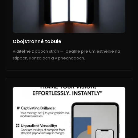
Obojstranné tabule
Viditeľné z oboch strán — ideálne pre umiestnenie na
stĺpoch, konzolách a v priechodoch.