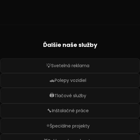
Ďalšie naše služby
💡
Svetelná reklama
🚗
Polepy vozidiel
🖨️
Tlačové služby
🔧
Inštalačné práce
⭐
Špeciálne projekty